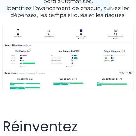
bord automatisés.
Organiser et affecter des tâches
Identifiez l’avancement de chacun, suivez les
entre les collaborateurs dès le
dépenses, les temps alloués et les risques.
début de nos projets nous a fait
gagner en efficacité. Pour ma part
j’apprécie particulièrement le
tableau de bord et le planning de
gestion de projet qui me
permettent de visualiser
l’avancement de l’ensemble des
projets clients.
Cécile R. Directrice Marketing
Réinventez