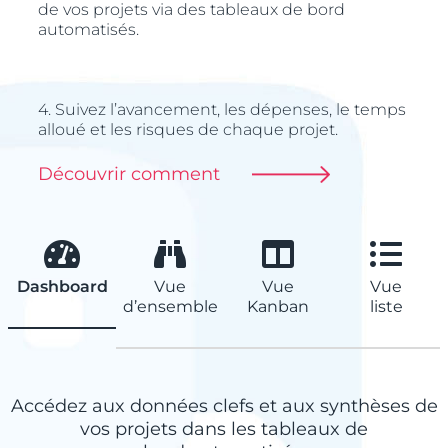
de vos projets via des tableaux de bord
automatisés.
4. Suivez l’avancement, les dépenses, le temps
alloué et les risques de chaque projet.
Découvrir comment
Yookkan, logiciel PPM français, est
un outil de gestion de projet
Dashboard
Vue
Vue
Vue
essentiel pour identifier les actions
d’ensemble
Kanban
liste
et tâches à mettre en place par
projet (alternative Ms Project).
Nous l’utilisons pour préparer,
mettre en place la planification et
Accédez aux données clefs et aux synthèses de
pour suivre les campagnes
vos projets dans les tableaux de
marketing de nos différents clients.